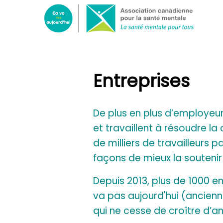
Sélec
ce
lien
pour
aller
Entreprises
à
la
page
De plus en plus d’employeur
d'accu
et travaillent à résoudre la
de milliers de travailleurs
façons de mieux la soutenir 
Depuis 2013, plus de 1000 en
va pas aujourd'hui (ancien
qui ne cesse de croître d’