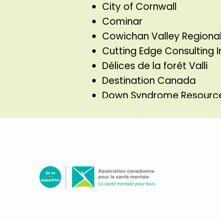
City of Cornwall
Cominar
Cowichan Valley Regional 
Cutting Edge Consulting I
Délices de la forêt Valli
Destination Canada
Down Syndrome Resource
Edmonton Football Club
Edmonton Heritage Counc
Employment Social Deve
Festo Inc.
Sélectionnez
Field Effect Software Inc.
ce
First Nations Health Autho
lien
Genumark Inc.
pour
Geordie Theatre
aller