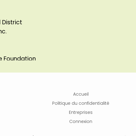
District
nc.
 Foundation
il
lopment Canada-Western Region
Accueil
Politique du confidentialité
rity
Entreprises
Connexion