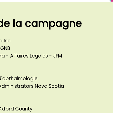
 de la campagne
a Inc
/GNB
a - Affaires Légales - JFM
d'opthalmologie
 Administrators Nova Scotia
s
 Oxford County